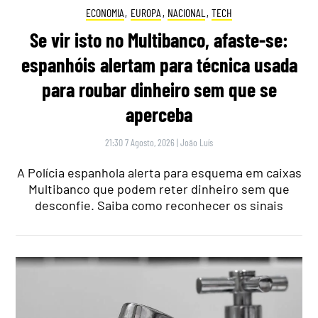
ECONOMIA
,
EUROPA
,
NACIONAL
,
TECH
Se vir isto no Multibanco, afaste-se:
espanhóis alertam para técnica usada
para roubar dinheiro sem que se
aperceba
21:30 7 Agosto, 2026
|
João Luís
A Polícia espanhola alerta para esquema em caixas
Multibanco que podem reter dinheiro sem que
desconfie. Saiba como reconhecer os sinais