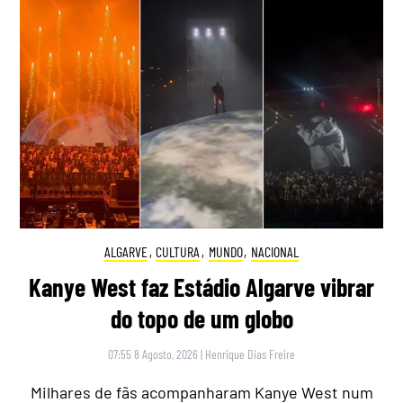
ALGARVE
,
CULTURA
,
MUNDO
,
NACIONAL
Kanye West faz Estádio Algarve vibrar
do topo de um globo
07:55 8 Agosto, 2026
|
Henrique Dias Freire
Milhares de fãs acompanharam Kanye West num