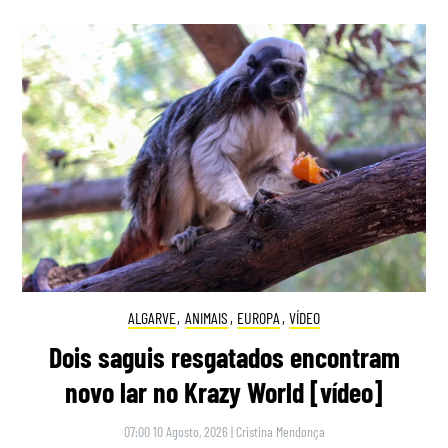
ALGARVE
,
ANIMAIS
,
EUROPA
,
VÍDEO
Dois saguis resgatados encontram
novo lar no Krazy World [vídeo]
07:00 10 Agosto, 2026
|
Cristina Mendonça