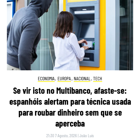
ECONOMIA
,
EUROPA
,
NACIONAL
,
TECH
Se vir isto no Multibanco, afaste-se:
espanhóis alertam para técnica usada
para roubar dinheiro sem que se
aperceba
21:30 7 Agosto, 2026
|
João Luís