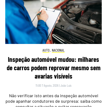
AUTO
,
NACIONAL
Inspeção automóvel mudou: milhares
de carros podem reprovar mesmo sem
avarias visíveis
11:00 7 Agosto, 2026
|
João Luís
Não verificar isto antes da inspeção automóvel
pode apanhar condutores de surpresa: saiba como
consultar a situação e evitar reprovação