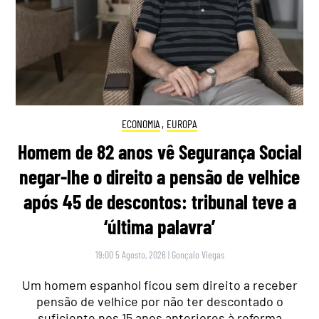
ECONOMIA
,
EUROPA
Homem de 82 anos vê Segurança Social
negar-lhe o direito a pensão de velhice
após 45 de descontos: tribunal teve a
‘última palavra’
19:00 5 Agosto, 2026
|
Gonçalo Viegas
Um homem espanhol ficou sem direito a receber
pensão de velhice por não ter descontado o
suficiente nos 15 anos anteriores à reforma