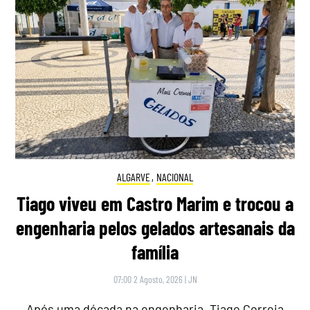
ALGARVE
,
NACIONAL
Tiago viveu em Castro Marim e trocou a
engenharia pelos gelados artesanais da
família
07:00 2 Agosto, 2026
|
JN
Após uma década na engenharia, Tiago Correia