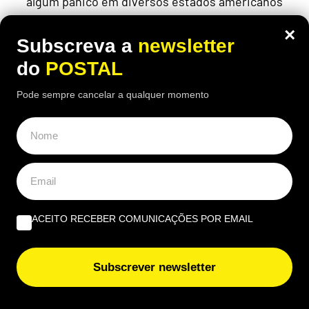
algum pânico em diversos estados americanos
×
Subscreva a
newsletter
do
POSTAL
Pode sempre cancelar a qualquer momento
ACEITO RECEBER COMUNICAÇÕES POR EMAIL
ECONOMIA
,
EUROPA
Subscrever newsletter
Inquilino recusou pagar taxa do lixo
porque o contrato não indicava o valor: