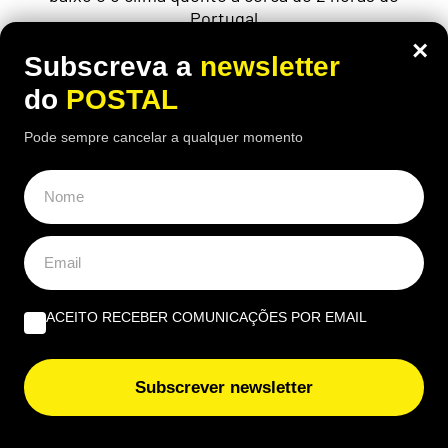
Portugal
×
Subscreva a
newsletter
do
POSTAL
ÚLTIMAS NOTÍCIAS
Pode sempre cancelar a qualquer momento
É assim que deve agir perante a picada de uma
caravela-portuguesa
Albufeira disponibiliza T2 para atrair médicos e
assegurar urgência 24 horas
ACEITO RECEBER COMUNICAÇÕES POR EMAIL
Adeus bom tempo? Chuva volta a ‘atacar’ estas regiões
de Portugal e rajadas podem chegar aos 55 km/h
Subscrever newsletter
Milhões de pessoas fazem isto online e os hackers
agradecem: há uma “informação escondida” que vale