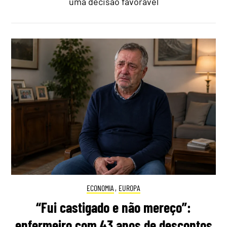
uma decisão favorável
ECONOMIA
,
EUROPA
“Fui castigado e não mereço”:
enfermeiro com 43 anos de descontos