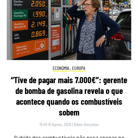
ECONOMIA
,
EUROPA
“Tive de pagar mais 7.000€”: gerente
de bomba de gasolina revela o que
acontece quando os combustíveis
sobem
15:40 10 Agosto, 2026
|
Rubén Gonçalves
Subida dos combustíveis não pesa apenas no