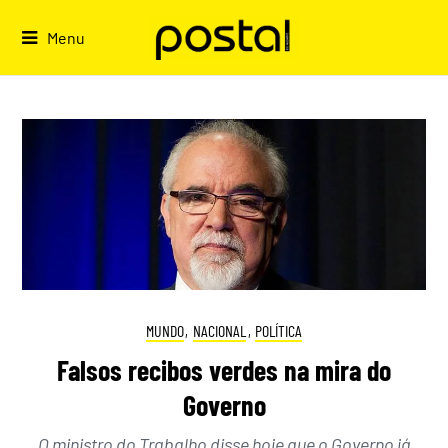
Skip
to
Menu
content
MUNDO
,
NACIONAL
,
POLÍTICA
Falsos recibos verdes na mira do
Governo
O ministro do Trabalho disse hoje que o Governo já