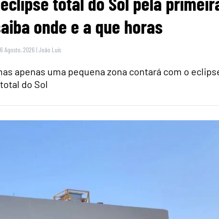
eclipse total do Sol pela primeir
saiba onde e a que horas
 6 Agosto, 2026
|
João Luís
 mas apenas uma pequena zona contará com o eclips
total do Sol