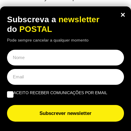
×
Subscreva a
newsletter
do
POSTAL
Pode sempre cancelar a qualquer momento
ACEITO RECEBER COMUNICAÇÕES POR EMAIL
ECONOMIA
,
EUROPA
Subscrever newsletter
Banco de Espanha faz aviso a quem
paga com contactless (sem PIN):