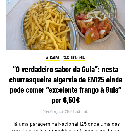
ALGARVE
,
GASTRONOMIA
“O verdadeiro sabor da Guia”: nesta
churrasqueira algarvia da EN125 ainda
pode comer “excelente frango à Guia”
por 6,50€
16:40 5 Agosto, 2026
|
João Luís
Há uma paragem na Nacional 125 onde uma das
receitas mais conhecidas de frango assado do