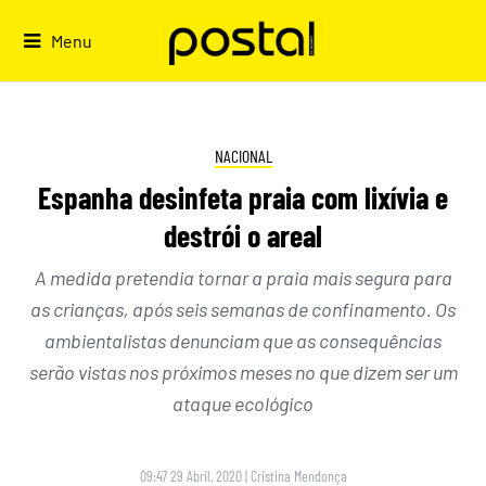
Skip
to
Menu
content
NACIONAL
Espanha desinfeta praia com lixívia e
destrói o areal
A medida pretendia tornar a praia mais segura para
as crianças, após seis semanas de confinamento. Os
ambientalistas denunciam que as consequências
serão vistas nos próximos meses no que dizem ser um
ataque ecológico
09:47 29 Abril, 2020
|
Cristina Mendonça