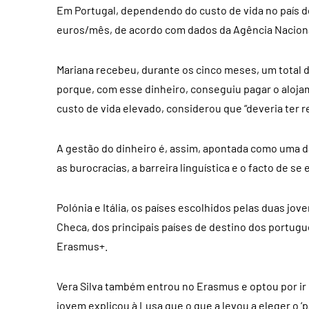
Em Portugal, dependendo do custo de vida no país de 
euros/mês, de acordo com dados da Agência Nacion
Mariana recebeu, durante os cinco meses, um total d
porque, com esse dinheiro, conseguiu pagar o aloja
custo de vida elevado, considerou que “deveria ter r
A gestão do dinheiro é, assim, apontada como uma d
as burocracias, a barreira linguística e o facto de s
Polónia e Itália, os países escolhidos pelas duas j
Checa, dos principais países de destino dos portu
Erasmus+.
Vera Silva também entrou no Erasmus e optou por ir 
jovem explicou à Lusa que o que a levou a eleger o ‘pa