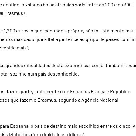
destino, o valor da bolsa atribuída varia entre os 200 e os 300
al Erasmus+.
e 1.200 euros, o que, segundo a própria, não foi totalmente mau
mento, mas dado que a Itália pertence ao grupo de países com u
ecebido mais”.
as grandes dificuldades desta experiência, como, também, toda
e estar sozinho num país desconhecido.
ovens, fazem parte, juntamente com Espanha, França e República
gueses que fazem o Erasmus, segundo a Agência Nacional
para Espanha, o país de destino mais escolhido entre os cinco. A
ís vizinho’ foi a “proximidade e o idioma”.