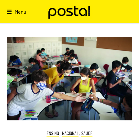
Skip
to
Menu
content
ENSINO
,
NACIONAL
,
SAÚDE