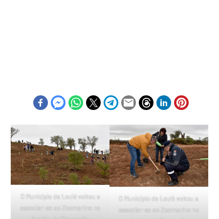
O Município de Loulé voltou a
O Município de Loulé voltou a
associar-se ao Zoomarine no
associar-se ao Zoomarine no
âmbito da “Operação