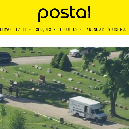
LTIMAS
PAPEL
SECÇÕES
PROJETOS
ANUNCIAR
SOBRE NÓS