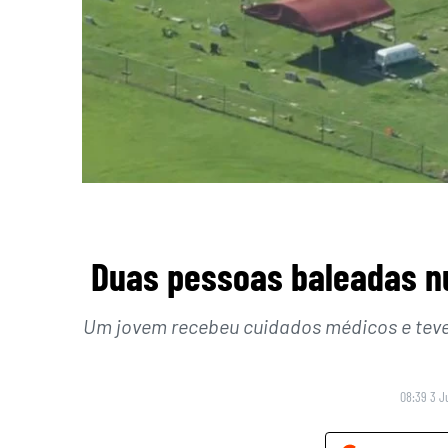
Duas pessoas baleadas n
Um jovem recebeu cuidados médicos e teve 
08:39 3 J