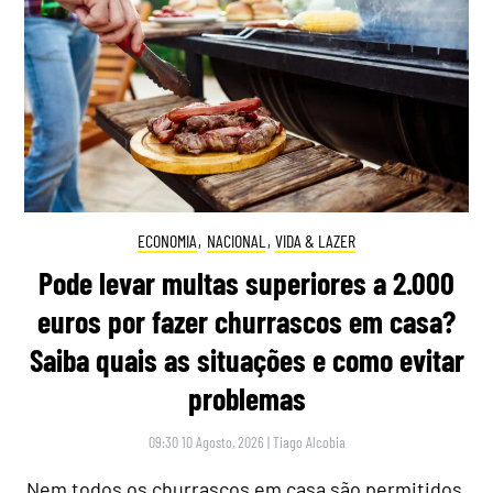
ECONOMIA
,
NACIONAL
,
VIDA & LAZER
Pode levar multas superiores a 2.000
euros por fazer churrascos em casa?
Saiba quais as situações e como evitar
problemas
09:30 10 Agosto, 2026
|
Tiago Alcobia
Nem todos os churrascos em casa são permitidos.