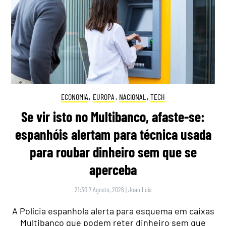
ECONOMIA
,
EUROPA
,
NACIONAL
,
TECH
Se vir isto no Multibanco, afaste-se:
espanhóis alertam para técnica usada
para roubar dinheiro sem que se
aperceba
21:30 7 Agosto, 2026
|
João Luís
A Polícia espanhola alerta para esquema em caixas
Multibanco que podem reter dinheiro sem que