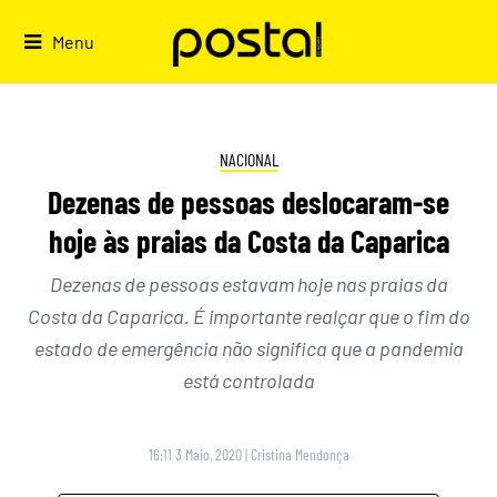
Skip
to
Menu
content
NACIONAL
Dezenas de pessoas deslocaram-se
hoje às praias da Costa da Caparica
Dezenas de pessoas estavam hoje nas praias da
Costa da Caparica. É importante realçar que o fim do
estado de emergência não significa que a pandemia
está controlada
16:11 3 Maio, 2020
|
Cristina Mendonça