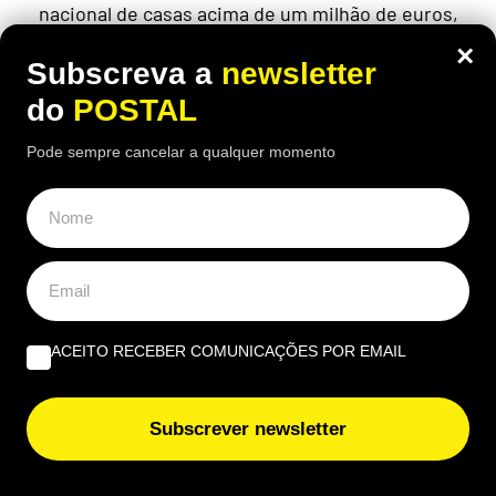
nacional de casas acima de um milhão de euros,
num mercado com mais de 19 mil anúncios
×
Subscreva a
newsletter
do
POSTAL
Pode sempre cancelar a qualquer momento
ACEITO RECEBER COMUNICAÇÕES POR EMAIL
Subscrever newsletter
ECONOMIA
,
EUROPA
Homem de 49 anos consegue pensão