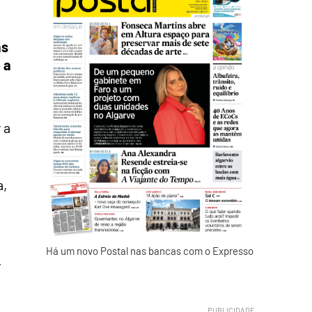
as
 a
 a
a,
Há um novo Postal nas bancas com o Expresso
.