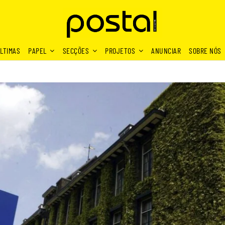
LTIMAS
PAPEL
SECÇÕES
PROJETOS
ANUNCIAR
SOBRE NÓS