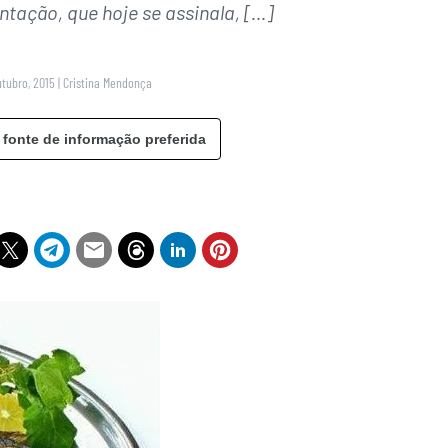
ntação, que hoje se assinala, […]
utubro, 2015
|
Cristina Mendonça
 fonte de informação preferida