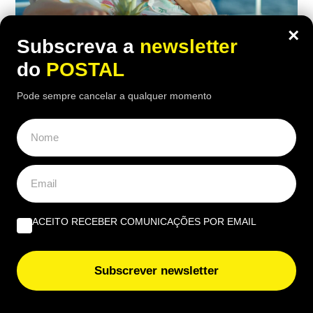
×
Subscreva a
newsletter
do
POSTAL
MUNDO
,
VIDA & LAZER
Pode sempre cancelar a qualquer momento
“Com 1.000€/mês temos tudo aqui”:
reformados franceses rendidos a
destino paradisíaco a 2 h de Portugal
onde a vida é barata e há 300 dias de
sol por ano
ACEITO RECEBER COMUNICAÇÕES POR EMAIL
18:10 8 Agosto, 2026
|
Gonçalo Viegas
Reformados franceses vão 'esquecendo' a Europa
Subscrever newsletter
e optando por este destino onde o custo de vida é
baixo e o clima quente a cerca de 2 horas de