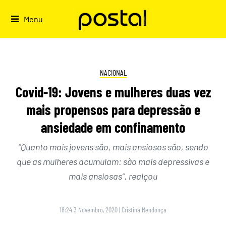
Skip
to
Menu
content
NACIONAL
Covid-19: Jovens e mulheres duas vez
mais propensos para depressão e
ansiedade em confinamento
“Quanto mais jovens são, mais ansiosos são, sendo
que as mulheres acumulam: são mais depressivas e
mais ansiosas”, realçou
18:24 3 Novembro, 2020
|
Cristina Mendonça