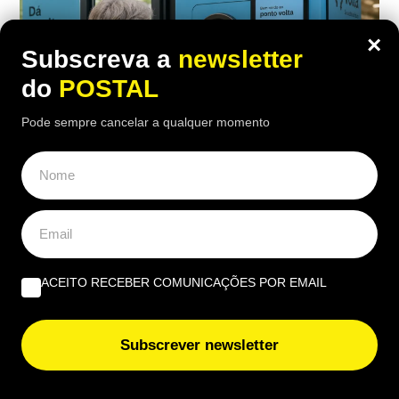
×
Subscreva a
newsletter
do
POSTAL
Pode sempre cancelar a qualquer momento
ALGARVE
,
NACIONAL
Lixo espalhado e falta de pontos
expõem problemas do Volta no Algarve
ACEITO RECEBER COMUNICAÇÕES POR EMAIL
e no interior
12:46 8 Agosto, 2026
|
Henrique Dias Freire
Subscrever newsletter
Faro e Loulé relatam resíduos espalhados junto a
ecopontos e praias, enquanto o Volta enfrenta