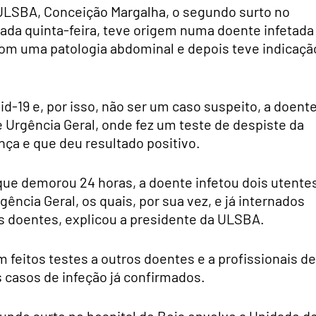
ULSBA, Conceição Margalha, o segundo surto no
ssada quinta-feira, teve origem numa doente infetada
com uma patologia abdominal e depois teve indicaçã
d-19 e, por isso, não ser um caso suspeito, a doente
e Urgência Geral, onde fez um teste de despiste da
ça e que deu resultado positivo.
 que demorou 24 horas, a doente infetou dois utente
ência Geral, os quais, por sua vez, e já internados
ês doentes, explicou a presidente da ULSBA.
 feitos testes a outros doentes e a profissionais de
s casos de infeção já confirmados.