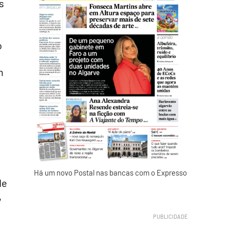
s
o
m
Há um novo Postal nas bancas com o Expresso
de
,