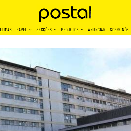
LTIMAS
PAPEL
SECÇÕES
PROJETOS
ANUNCIAR
SOBRE NÓS