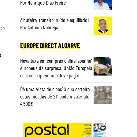
Por Henrique Dias Freire
Albufeira, trânsito, ruído e equilíbrio |
Por António Nóbrega
iço
EUROPE DIRECT ALGARVE
e
Nova taxa em compras online ‘apanha’
europeus de surpresa: União Europeia
esclarece quem não deve pagar
Dê uma ‘vista de olhos’ à sua carteira:
estas moedas de 2€ podem valer até
4.500€
s