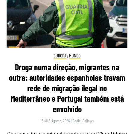
EUROPA
,
MUNDO
Droga numa direção, migrantes na
outra: autoridades espanholas travam
rede de migração ilegal no
Mediterrâneo e Portugal também está
envolvido
16:40 8 Agosto, 2026
|
Daniel Fallows
Operação internacional terminou com 78 detidos e