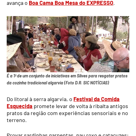
avança o
Boa Cama Boa Mesa do EXPRESSO
.
É a 1ª de um conjunto de iniciativas em Silves para resgatar pratos
da cozinha tradicional algarvia (Foto D.R. SIC NOTÍCIAS)
Do litoral à serra algarvia, o
Festival da Comida
Esquecida
promete levar de volta à ribalta antigos
pratos da região com experiências sensoriais e no
terreno.
Provar sardinhas garnentas, pau roxo e catacuzes;