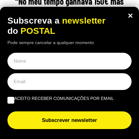
“No meu tempo ganhava 150€ mas
vivia melhor”: reformada compara
×
Subscreva a
newsletter
antigo salário com pensão atual de
do
POSTAL
1.100€
Pode sempre cancelar a qualquer momento
16:10 5 Agosto, 2026
|
Luís Santos
Reformada espanhola revela como consegue gerir
mensalmente uma pensão de 1.100 euros perante
preços cada vez mais elevados
ACEITO RECEBER COMUNICAÇÕES POR EMAIL
Subscrever newsletter