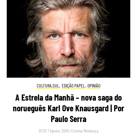
CULTURA.SUL
,
EDIÇÃO PAPEL
,
OPINIÃO
A Estrela da Manhã – nova saga do
norueguês Karl Ove Knausgard | Por
Paulo Serra
07:20 7 Agosto, 2026
|
Cristina Mendonça