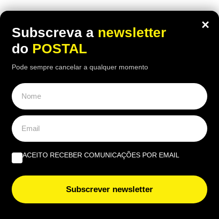
OPINIÃO
×
Subscreva a
newsletter
A marca Sporting em todo o mundo está a crescer atrás
do
POSTAL
de Ronaldo | Por Paulo Freitas do Amaral
Pode sempre cancelar a qualquer momento
Do amor ao ódio vai apenas um passo | Por Henrique
Dias Freire
Albufeira, trânsito, ruído e equilíbrio | Por António
Nóbrega
ACEITO RECEBER COMUNICAÇÕES POR EMAIL
EUROPE DIRECT ALGARVE
Nova taxa em compras online ‘apanha’ europeus de
Subscrever newsletter
surpresa: União Europeia esclarece quem não deve
pagar