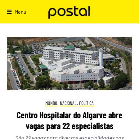
Skip
to
Menu
content
MUNDO
,
NACIONAL
,
POLÍTICA
Centro Hospitalar do Algarve abre
vagas para 22 especialistas
São 22 vagas para diversas especialidades nos