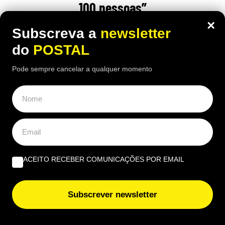
100 pessoas”
×
17:00 5 Agosto, 2026
|
Rubén Gonçalves
Subscreva a
newsletter
do
POSTAL
Um pastor espanhol defende que o gado consegue
limpar os montes de forma mais eficaz do que
Pode sempre cancelar a qualquer momento
dezenas de trabalhadores
ACEITO RECEBER COMUNICAÇÕES POR EMAIL
Subscrever newsletter