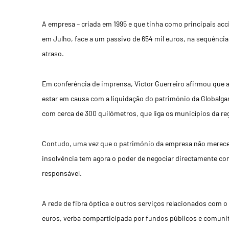
A empresa – criada em 1995 e que tinha como principais accio
em Julho, face a um passivo de 654 mil euros, na sequênci
atraso.
Em conferência de imprensa, Victor Guerreiro afirmou que a
estar em causa com a liquidação do património da Globalgarv
com cerca de 300 quilómetros, que liga os municípios da re
Contudo, uma vez que o património da empresa não mereceu
insolvência tem agora o poder de negociar directamente co
responsável.
A rede de fibra óptica e outros serviços relacionados com 
euros, verba comparticipada por fundos públicos e comunit