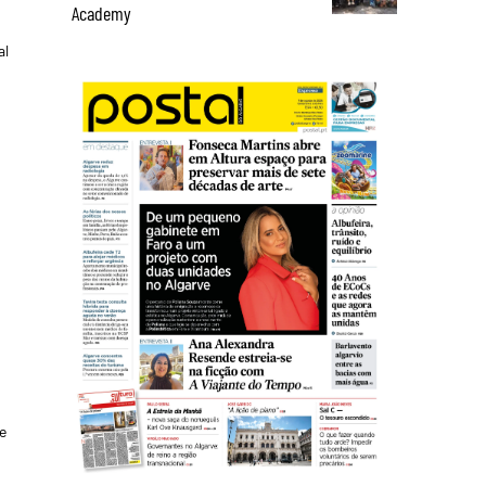
Academy
al
e