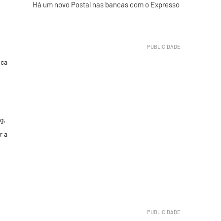
Há um novo Postal nas bancas com o Expresso
ica
g,
r a