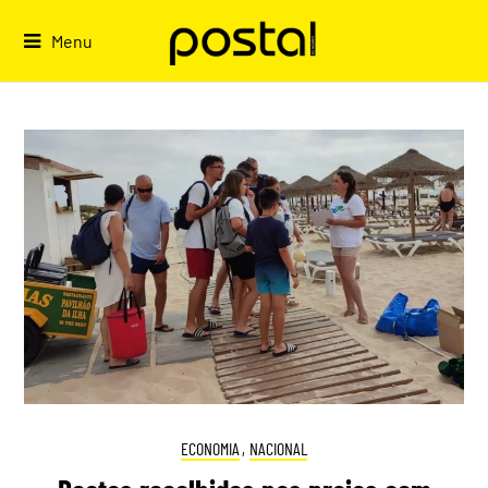
Skip
to
Menu
content
ECONOMIA
,
NACIONAL