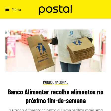
Skip
to
Menu
content
MUNDO
,
NACIONAL
Banco Alimentar recolhe alimentos no
próximo fim-de-semana
O Banco Alimentar Contra a Fome realiza mais uma