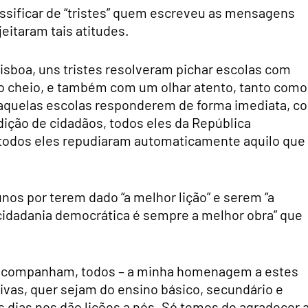
sificar de “tristes” quem escreveu as mensagens
eitaram tais atitudes.
Lisboa, uns tristes resolveram pichar escolas com
ção cheio, e também com um olhar atento, tanto como
daquelas escolas responderem de forma imediata, c
ndição de cidadãos, todos eles da República
 todos eles repudiaram automaticamente aquilo que
os por terem dado “a melhor lição” e serem “a
 cidadania democrática é sempre a melhor obra” que
me acompanham, todos – a minha homenagem a estes
vas, quer sejam do ensino básico, secundário e
s dias nos dão lições a nós. Só temos de agradecer 