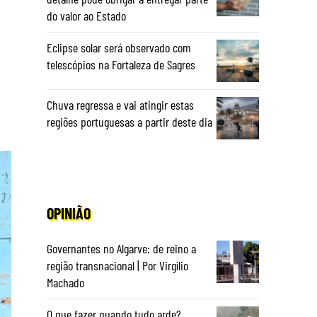
do valor ao Estado
Eclipse solar será observado com
telescópios na Fortaleza de Sagres
Chuva regressa e vai atingir estas
regiões portuguesas a partir deste dia
OPINIÃO
Governantes no Algarve: de reino a
região transnacional | Por Virgílio
Machado
O que fazer quando tudo arde?