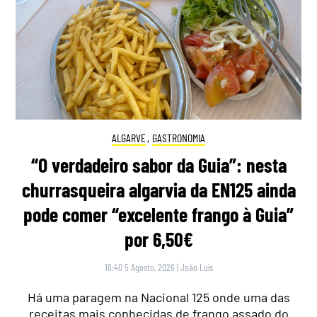
ALGARVE
,
GASTRONOMIA
“O verdadeiro sabor da Guia”: nesta
churrasqueira algarvia da EN125 ainda
pode comer “excelente frango à Guia”
por 6,50€
16:40 5 Agosto, 2026
|
João Luís
Há uma paragem na Nacional 125 onde uma das
receitas mais conhecidas de frango assado do