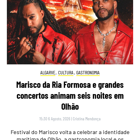
ALGARVE
,
CULTURA
,
GASTRONOMIA
Marisco da Ria Formosa e grandes
concertos animam seis noites em
Olhão
15:30 6 Agosto, 2026
|
Cristina Mendonça
Festival do Marisco volta a celebrar a identidade
marítima de Olhão, a gastronomia local e os