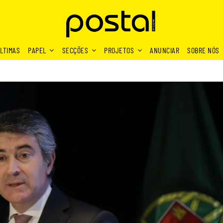
LTIMAS
PAPEL
SECÇÕES
PROJETOS
ANUNCIAR
SOBRE NÓS