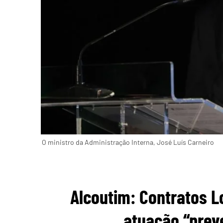
O ministro da Administração Interna, José Luís Carneiro
Alcoutim: Contratos 
atuação “preve