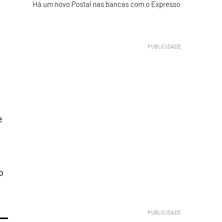
Há um novo Postal nas bancas com o Expresso
o
e
o