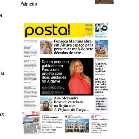
Palmeiro
a
la
as