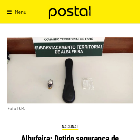
Skip
to
Menu
content
Foto D.R.
NACIONAL
Albufeira: Detido segurança de