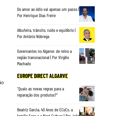
Do amor ao ódio vai apenas um passo |
Por Henrique Dias Freire
Albufeira, trânsito, ruído e equilíbrio |
Por António Nóbrega
Governantes no Algarve: de reino a
região transnacional | Por Virgílio
Machado
EUROPE DIRECT ALGARVE
ão
“Quais as novas regras para a
reparação dos produtos?”
Beatriz Garcia, 40 Anos de ECoCs, a
família Ecoc e a Next Culture | Por João