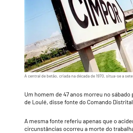
A central de betão, criada na década de 1970, situa-se a set
Um homem de 47 anos morreu no sábado pa
de Loulé, disse fonte do Comando Distrita
A mesma fonte referiu apenas que o acid
circunstâncias ocorreu a morte do trabalh