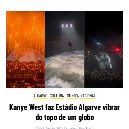
ALGARVE
,
CULTURA
,
MUNDO
,
NACIONAL
Kanye West faz Estádio Algarve vibrar
do topo de um globo
07:55 8 Agosto, 2026
|
Henrique Dias Freire