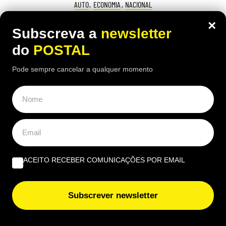
AUTO
,
ECONOMIA
,
NACIONAL
Adeus IUC e IPO em Portugal: carros
×
Subscreva a
newsletter
matriculados antes desta data podem
do
POSTAL
ficar isentos se cumprirem estes
Pode sempre cancelar a qualquer momento
requisitos
16:40 7 Agosto, 2026
|
Rubén Gonçalves
Alguns carros matriculados há mais de 30 anos
podem beneficiar de isenção de IUC e de IPO em
Portugal, mas a idade, por si só, não chega
ACEITO RECEBER COMUNICAÇÕES POR EMAIL
Subscrever newsletter