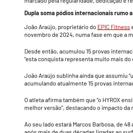
marcado pela regularidade, dedicação e r
Dupla soma pódios internacionais rumo a
João Araújo, proprietário do
EPIC Fitness
e
novembro de 2024, numa fase em que a mo
Desde então, acumulou 15 provas internacio
“esta conquista representa muito mais do 
João Araújo sublinha ainda que assumiu 
acumulando atualmente 15 provas internaci
O atleta afirma também que “o HYROX ensi
melhor versão”, destacando o impacto da m
Ao seu lado estará Marcos Barbosa, de 4
após mais de duas décadas ligadas ao surf