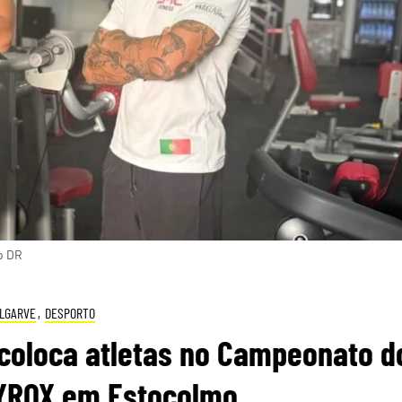
o DR
LGARVE
,
DESPORTO
 coloca atletas no Campeonato d
YROX em Estocolmo