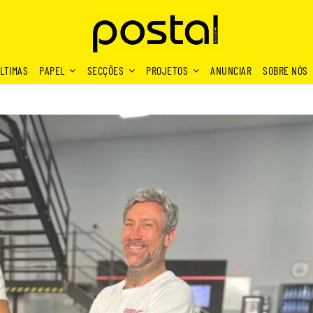
LTIMAS
PAPEL
SECÇÕES
PROJETOS
ANUNCIAR
SOBRE NÓS