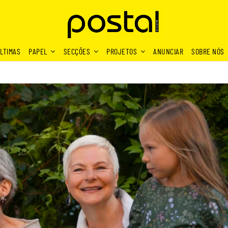
LTIMAS
PAPEL
SECÇÕES
PROJETOS
ANUNCIAR
SOBRE NÓS