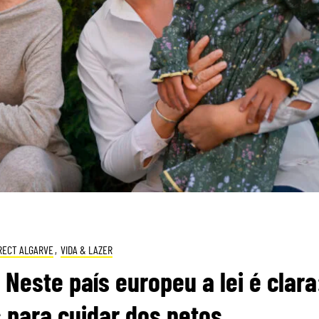
RECT ALGARVE
,
VIDA & LAZER
Neste país europeu a lei é clara
 para cuidar dos netos