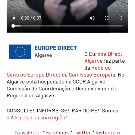
O
Europe Direct
Algarve
faz parte
da
Rede de
Centros Europe Direct da Comissão Europeia
. No
Algarve está hospedado na CCDR Algarve –
Comissão de Coordenação e Desenvolvimento
Regional do Algarve.
CONSULTE! INFORME-SE! PARTICIPE! Somos
a
A Europa na sua região!
Newsletter
*
Facebook
*
Twitter
*
Instagram