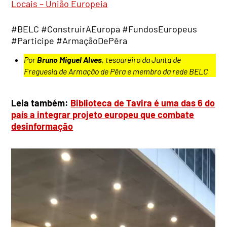
Locais – União Europeia
#BELC #ConstruirAEuropa #FundosEuropeus
#Participe #ArmaçãoDePêra
Por
Bruno Miguel Alves
, tesoureiro da Junta de
Freguesia de Armação de Pêra e membro da rede BELC
Leia também:
Biblioteca de Tavira é uma das 6 do
país a integrar projeto europeu que combate
desinformação