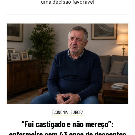
uma decisão favorável
ECONOMIA
,
EUROPA
“Fui castigado e não mereço”:
enfermeiro com 43 anos de descontos