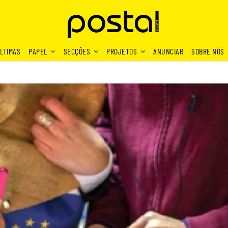
LTIMAS
PAPEL
SECÇÕES
PROJETOS
ANUNCIAR
SOBRE NÓS