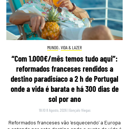
MUNDO
,
VIDA & LAZER
“Com 1.000€/mês temos tudo aqui”:
reformados franceses rendidos a
destino paradisíaco a 2 h de Portugal
onde a vida é barata e há 300 dias de
sol por ano
18:10 8 Agosto, 2026
|
Gonçalo Viegas
Reformados franceses vão 'esquecendo' a Europa
e optando por este destino onde o custo de vida é