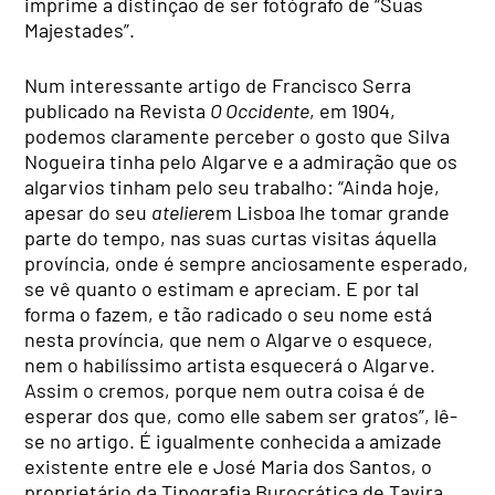
imprime a distinção de ser fotógrafo de “Suas
Majestades”.
Num interessante artigo de Francisco Serra
publicado na Revista
O Occidente
, em 1904,
podemos claramente perceber o gosto que Silva
Nogueira tinha pelo Algarve e a admiração que os
algarvios tinham pelo seu trabalho: “Ainda hoje,
apesar do seu
atelier
em Lisboa lhe tomar grande
parte do tempo, nas suas curtas visitas áquella
província, onde é sempre anciosamente esperado,
se vê quanto o estimam e apreciam. E por tal
forma o fazem, e tão radicado o seu nome está
nesta província, que nem o Algarve o esquece,
nem o habilíssimo artista esquecerá o Algarve.
Assim o cremos, porque nem outra coisa é de
esperar dos que, como elle sabem ser gratos”, lê-
se no artigo. É igualmente conhecida a amizade
existente entre ele e José Maria dos Santos, o
proprietário da Tipografia Burocrática de Tavira.