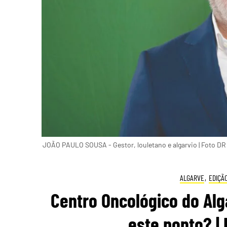
JOÃO PAULO SOUSA - Gestor, louletano e algarvio | Foto DR
ALGARVE
,
EDIÇÃ
Centro Oncológico do Alg
este ponto? |