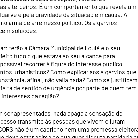
lpas a terceiros. É um comportamento que revela um
lgarve e pela gravidade da situação em causa. A
o arma de arremesso político. Os algarvios
ecem soluções.
ar: terão a Câmara Municipal de Loulé e o seu
feito tudo o que estava ao seu alcance para
possível recorrer à figura do interesse público
ntos urbanísticos? Como explicar aos algarvios que
nstância, afinal, não valia nada? Como se justificam
falta de sentido de urgência por parte de quem tem
 interesses da região?
m ser apresentadas, nada apaga a sensação de
cesso transmite às pessoas que vivem e lutam
 CORS não é um capricho nem uma promessa eleitora
ue deve estar acima de qualquer disputa partidária o