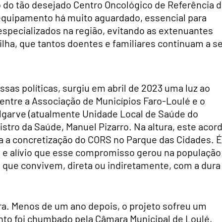
 do tão desejado Centro Oncológico de Referência 
 equipamento há muito aguardado, essencial para
especializados na região, evitando as extenuantes
lha, que tantos doentes e familiares continuam a s
sas políticas, surgiu em abril de 2023 uma luz ao
 entre a Associação de Municípios Faro-Loulé e o
Algarve (atualmente Unidade Local de Saúde do
stro da Saúde, Manuel Pizarro. Na altura, este acor
a a concretização do CORS no Parque das Cidades. É
 e alívio que esse compromisso gerou na população
 que convivem, direta ou indiretamente, com a dura
a. Menos de um ano depois, o projeto sofreu um
nto foi chumbado pela Câmara Municipal de Loulé,