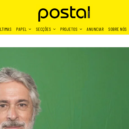
LTIMAS
PAPEL
SECÇÕES
PROJETOS
ANUNCIAR
SOBRE NÓS