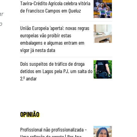
Tavira-Crédito Agrícola celebra vitória
de Francisco Campos em Queluz
ar
o
União Europeia ‘aperta’: novas regras
europeias vão proibir estas
embalagens e algumas entram em
vigor já nesta data
Dois suspeitos de tráfico de droga
detidos em Lagos pela PJ, um salta do
2.º andar
OPINIÃO
Profissional não profissionalizada –
Uma reflexão de agosto | Por Ana