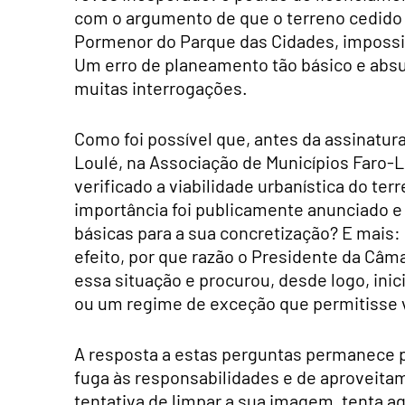
com o argumento de que o terreno cedido 
Pormenor do Parque das Cidades, impossibi
Um erro de planeamento tão básico e absur
muitas interrogações.
Como foi possível que, antes da assinatur
Loulé, na Associação de Municípios Faro-L
verificado a viabilidade urbanística do 
importância foi publicamente anunciado 
básicas para a sua concretização? E mais: 
efeito, por que razão o Presidente da Câma
essa situação e procurou, desde logo, inic
ou um regime de exceção que permitisse vi
A resposta a estas perguntas permanece p
fuga às responsabilidades e de aproveitam
tentativa de limpar a sua imagem, tenta a