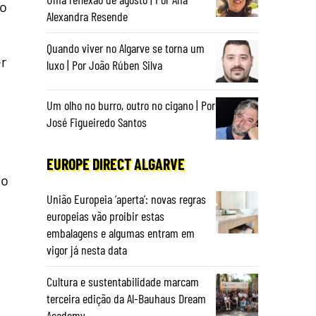
do
Alexandra Resende
Quando viver no Algarve se torna um
er
luxo | Por João Rúben Silva
Um olho no burro, outro no cigano | Por
José Figueiredo Santos
EUROPE DIRECT ALGARVE
do
União Europeia ‘aperta’: novas regras
europeias vão proibir estas
embalagens e algumas entram em
vigor já nesta data
Cultura e sustentabilidade marcam
terceira edição da Al-Bauhaus Dream
Academy