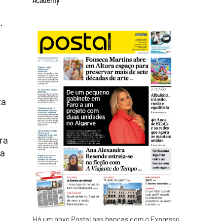
.
ta
ra
va
Há um novo Postal nas bancas com o Expresso