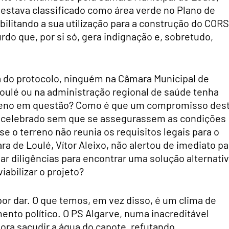
estava classificado como área verde no Plano de
litando a sua utilização para a construção do CORS
do que, por si só, gera indignação e, sobretudo,
a do protocolo, ninguém na Câmara Municipal de
oulé ou na administração regional de saúde tenha
terreno em questão? Como é que um compromisso des
e celebrado sem que se assegurassem as condições
se o terreno não reunia os requisitos legais para o
ra de Loulé, Vítor Aleixo, não alertou de imediato pa
iar diligências para encontrar uma solução alternati
abilizar o projeto?
or dar. O que temos, em vez disso, é um clima de
ento político. O PS Algarve, numa inacreditável
gora sacudir a água do capote, refutando