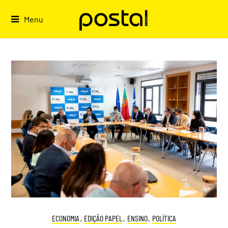
Skip
to
Menu
content
ECONOMIA
,
EDIÇÃO PAPEL
,
ENSINO
,
POLÍTICA