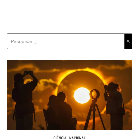
PESQUISAR
POR:
CIÊNCIA
,
NACIONAL