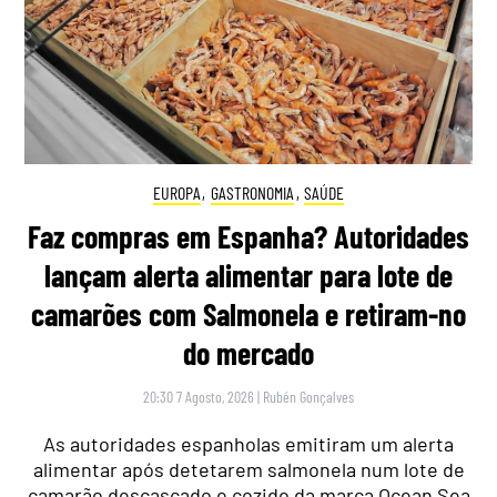
EUROPA
,
GASTRONOMIA
,
SAÚDE
Faz compras em Espanha? Autoridades
lançam alerta alimentar para lote de
camarões com Salmonela e retiram-no
do mercado
20:30 7 Agosto, 2026
|
Rubén Gonçalves
As autoridades espanholas emitiram um alerta
alimentar após detetarem salmonela num lote de
camarão descascado e cozido da marca Ocean Sea